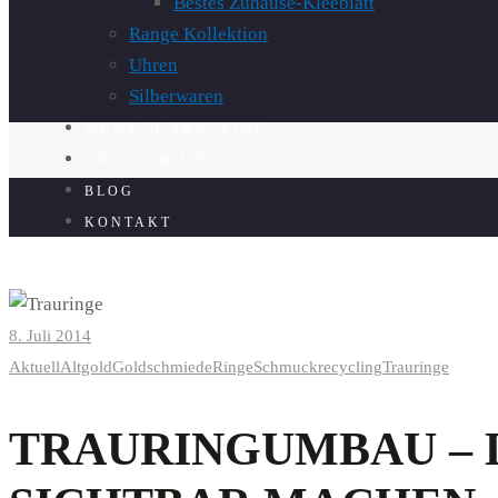
Bestes Zuhause-Kleeblatt
Range Kollektion
Uhren
Silberwaren
WUNSCH-TRAURING
GOLDSCHMIED
BLOG
KONTAKT
8. Juli 2014
Aktuell
Altgold
Goldschmiede
Ringe
Schmuckrecycling
Trauringe
TRAURINGUMBAU – 