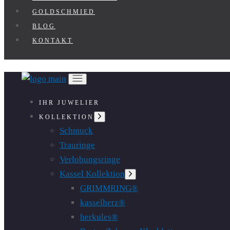
GOLDSCHMIED
BLOG
KONTAKT
IHR JUWELIER
Untermenü
KOLLEKTION
anzeigen
Schmuck
Trauringe
Verlobungsringe
Kassel Kollektion
Untermenü
anzeigen
GRIMMRING®
kasselherz®
herkules®