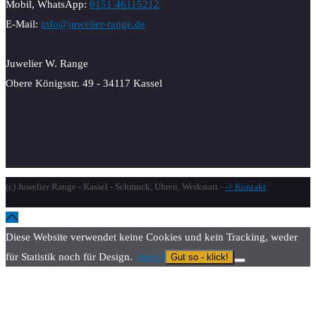
Mobil, WhatsApp:
0151 46115212
E-Mail:
info@juwelier-range.de
Juwelier W. Range
Obere Königsstr. 49 - 34117 Kassel
(c) Juwelier Range - Kassel - Schmuck, Uhren, Werkstatt -
-> Kontakt
Diese Website verwendet keine Cookies und kein Tracking, weder
für Statistik noch für Design.
[mehr]
Gut so - klick!