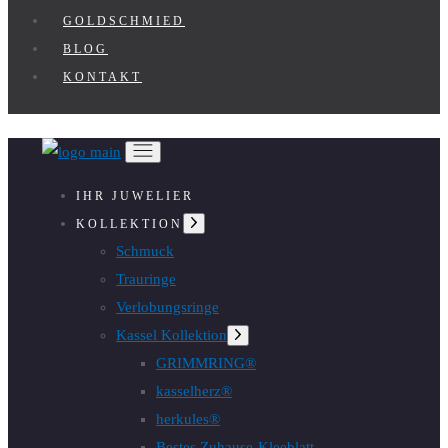
GOLDSCHMIED
BLOG
KONTAKT
IHR JUWELIER
Untermenü
KOLLEKTION
anzeigen
Schmuck
Trauringe
Verlobungsringe
Kassel Kollektion
Untermenü
anzeigen
GRIMMRING®
kasselherz®
herkules®
Bestes Zuhause-Kleeblatt