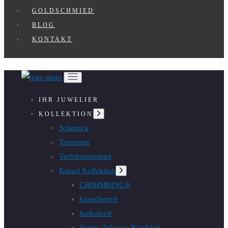
GOLDSCHMIED
BLOG
KONTAKT
IHR JUWELIER
Untermenü
KOLLEKTION
anzeigen
Schmuck
Trauringe
Verlobungsringe
Kassel Kollektion
Untermenü
anzeigen
GRIMMRING®
kasselherz®
herkules®
Bestes Zuhause-Kleeblatt