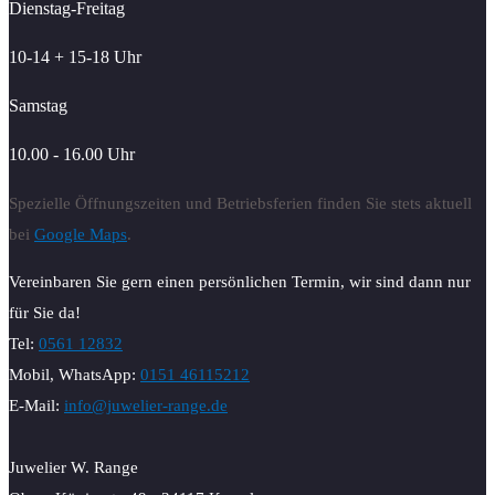
Dienstag-Freitag
10-14 + 15-18 Uhr
Samstag
10.00 - 16.00 Uhr
Spezielle Öffnungszeiten und Betriebsferien finden Sie stets aktuell
bei
Google Maps
.
Vereinbaren Sie gern einen persönlichen Termin, wir sind dann nur
für Sie da!
Tel:
0561 12832
Mobil, WhatsApp:
0151 46115212
E-Mail:
info@juwelier-range.de
Juwelier W. Range