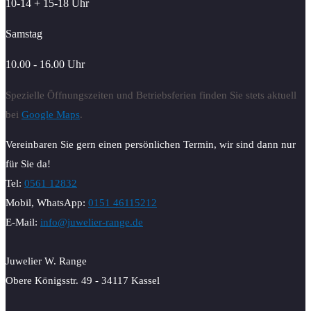
10-14 + 15-18 Uhr
Samstag
10.00 - 16.00 Uhr
Spezielle Öffnungszeiten und Betriebsferien finden Sie stets aktuell
bei
Google Maps
.
Vereinbaren Sie gern einen persönlichen Termin, wir sind dann nur
für Sie da!
Tel:
0561 12832
Mobil, WhatsApp:
0151 46115212
E-Mail:
info@juwelier-range.de
Juwelier W. Range
Obere Königsstr. 49 - 34117 Kassel