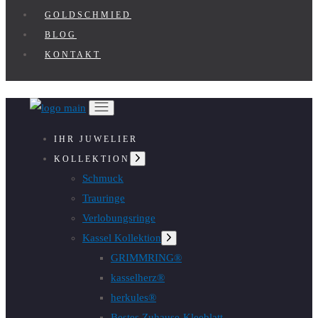
GOLDSCHMIED
BLOG
KONTAKT
IHR JUWELIER
Untermenü
KOLLEKTION
anzeigen
Schmuck
Trauringe
Verlobungsringe
Kassel Kollektion
Untermenü
anzeigen
GRIMMRING®
kasselherz®
herkules®
Bestes Zuhause-Kleeblatt