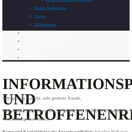
Range Kollektion
Uhren
Silberwaren
WUNSCH-TRAURING
GOLDSCHMIED
BLOG
KONTAKT
INFORMATIONS
UND
Sehr geehrte Kundin, sehr geehrter Kunde,
BETROFFENENR
nachstehend informieren wir Sie gemäß Art. 13 DS-GVO über die
Verarbeitung Ihrer Daten.
Name und Kontaktdaten des Verantwortlichen:
Juwelier W.Range