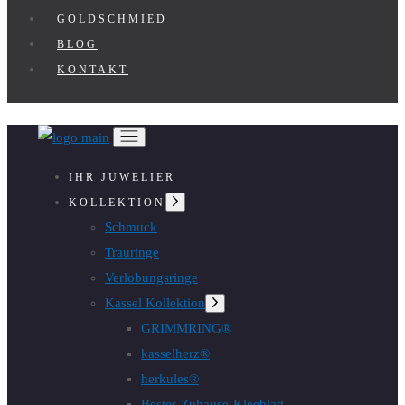
GOLDSCHMIED
BLOG
KONTAKT
IHR JUWELIER
Untermenü
KOLLEKTION
anzeigen
Schmuck
Trauringe
Verlobungsringe
Kassel Kollektion
Untermenü
anzeigen
GRIMMRING®
kasselherz®
herkules®
Bestes Zuhause-Kleeblatt