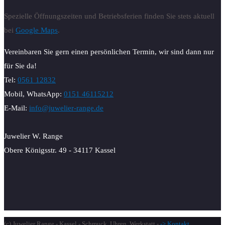
Spezielle Öffnungszeiten und Betriebsferien finden Sie stets aktuell
bei
Google Maps
.
Vereinbaren Sie gern einen persönlichen Termin, wir sind dann nur
für Sie da!
Tel:
0561 12832
Mobil, WhatsApp:
0151 46115212
E-Mail:
info@juwelier-range.de
Juwelier W. Range
Obere Königsstr. 49 - 34117 Kassel
(c) Juwelier Range - Kassel - Schmuck, Uhren, Werkstatt -
-> Kontakt