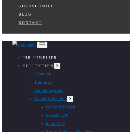
GOLDSCHMIED
BLOG
KONTAKT
IHR JUWELIER
Untermenü
KOLLEKTION
anzeigen
Schmuck
Trauringe
Verlobungsringe
Kassel Kollektion
Untermenü
anzeigen
GRIMMRING®
kasselherz®
herkules®
Bestes Zuhause-Kleeblatt