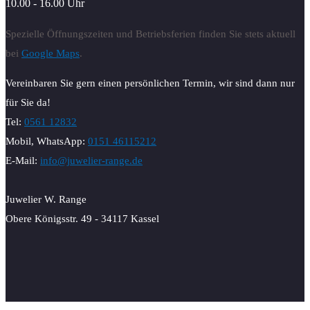
10.00 - 16.00 Uhr
Spezielle Öffnungszeiten und Betriebsferien finden Sie stets aktuell
bei
Google Maps
.
Vereinbaren Sie gern einen persönlichen Termin, wir sind dann nur
für Sie da!
Tel:
0561 12832
Mobil, WhatsApp:
0151 46115212
E-Mail:
info@juwelier-range.de
Juwelier W. Range
Obere Königsstr. 49 - 34117 Kassel