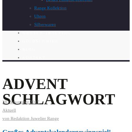
Range Kollektion
Uhren
Silberwaren
WUNSCH-TRAURING
GOLDSCHMIED
BLOG
KONTAKT
ADVENT
SCHLAGWORT
28. November 2017
Aktuell
von
Redaktion Juwelier Range