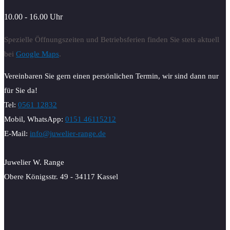
10.00 - 16.00 Uhr
Spezielle Öffnungszeiten und Betriebsferien finden Sie stets aktuell
bei
Google Maps
.
Vereinbaren Sie gern einen persönlichen Termin, wir sind dann nur
für Sie da!
Tel:
0561 12832
Mobil, WhatsApp:
0151 46115212
E-Mail:
info@juwelier-range.de
Juwelier W. Range
Obere Königsstr. 49 - 34117 Kassel