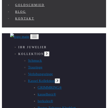
GOLDSCHMIED
BLOG
KONTAKT
IHR JUWELIER
Untermenü
KOLLEKTION
anzeigen
Schmuck
Trauringe
Verlobungsringe
Kassel Kollektion
Untermenü
anzeigen
GRIMMRING®
kasselherz®
herkules®
Bestes Zuhause-Kleeblatt