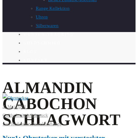
Range Kollektion
Uhren
Silberwaren
WUNSCH-TRAURING
GOLDSCHMIED
BLOG
KONTAKT
ALMANDIN
CABOCHON
2. Mai 2014
SCHLAGWORT
Goldschmiede
Schmuck
von
Redaktion Juwelier Range