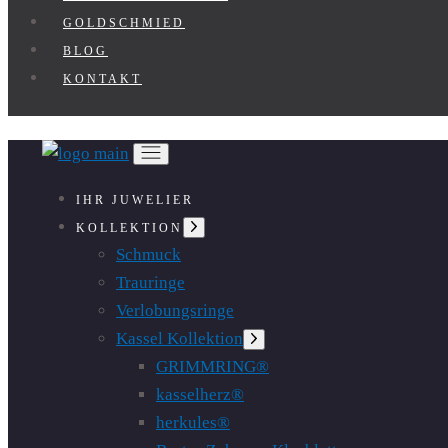
GOLDSCHMIED
BLOG
KONTAKT
IHR JUWELIER
Untermenü
KOLLEKTION
anzeigen
Schmuck
Trauringe
Verlobungsringe
Kassel Kollektion
Untermenü
anzeigen
GRIMMRING®
kasselherz®
herkules®