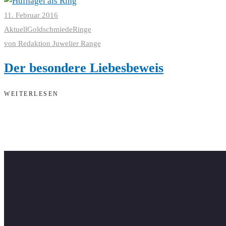
11. Februar 2016
Aktuell
Goldschmiede
Ringe
von
Redaktion Juwelier Range
Der besondere Liebesbeweis
WEITERLESEN