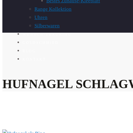
Bestes Zuhause-Kleeblatt
Range Kollektion
Uhren
Silberwaren
WUNSCH-TRAURING
GOLDSCHMIED
BLOG
KONTAKT
HUFNAGEL SCHLAG