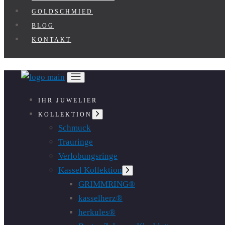
GOLDSCHMIED
BLOG
KONTAKT
IHR JUWELIER
Untermenü
KOLLEKTION
anzeigen
Schmuck
Trauringe
Verlobungsringe
Kassel Kollektion
Untermenü
anzeigen
GRIMMRING®
kasselherz®
herkules®