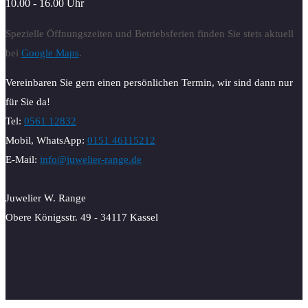
10.00 - 16.00 Uhr
Spezielle Öffnungszeiten und Betriebsferien finden Sie stets aktuell
bei
Google Maps
.
Vereinbaren Sie gern einen persönlichen Termin, wir sind dann nur
für Sie da!
Tel:
0561 12832
Mobil, WhatsApp:
0151 46115212
E-Mail:
info@juwelier-range.de
Juwelier W. Range
Obere Königsstr. 49 - 34117 Kassel