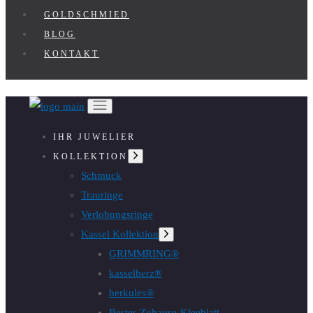
GOLDSCHMIED
BLOG
KONTAKT
IHR JUWELIER
Untermenü
KOLLEKTION
anzeigen
Schmuck
Trauringe
Verlobungsringe
Kassel Kollektion
Untermenü
anzeigen
GRIMMRING®
kasselherz®
herkules®
Bestes Zuhause-Kleeblatt