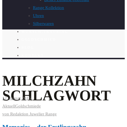
Range Kollektion
Uhren
Silberwaren
WUNSCH-TRAURING
GOLDSCHMIED
BLOG
KONTAKT
MILCHZAHN
SCHLAGWORT
12. Januar 2016
Aktuell
Goldschmiede
von
Redaktion Juwelier Range