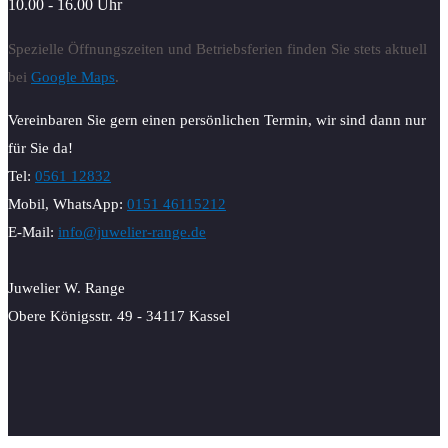
10.00 - 16.00 Uhr
Spezielle Öffnungszeiten und Betriebsferien finden Sie stets aktuell
bei
Google Maps
.
Vereinbaren Sie gern einen persönlichen Termin, wir sind dann nur
für Sie da!
Tel:
0561 12832
Mobil, WhatsApp:
0151 46115212
E-Mail:
info@juwelier-range.de
Juwelier W. Range
Obere Königsstr. 49 - 34117 Kassel