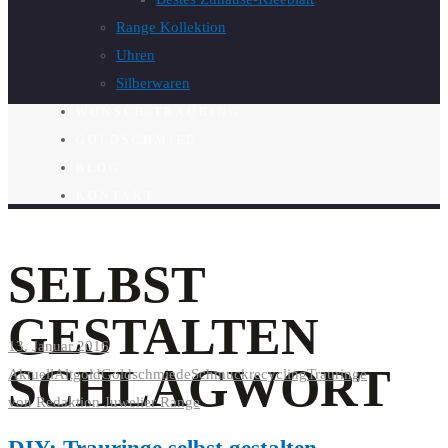
Range Kollektion
Uhren
Silberwaren
WUNSCH-TRAURING
GOLDSCHMIED
BLOG
KONTAKT
SELBST
GESTALTEN
13. Januar 2016
SCHLAGWORT
Aktuell
Altgold
Goldschmiede
Schmuckrecycling
Trauringe
von
Redaktion Juwelier Range