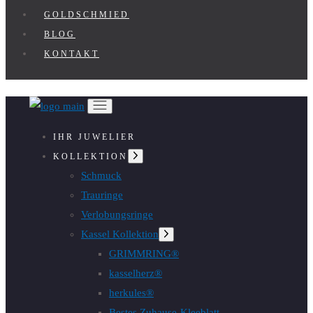
GOLDSCHMIED
BLOG
KONTAKT
IHR JUWELIER
Untermenü
KOLLEKTION
anzeigen
Schmuck
Trauringe
Verlobungsringe
Kassel Kollektion
Untermenü
anzeigen
GRIMMRING®
kasselherz®
herkules®
Bestes Zuhause-Kleeblatt