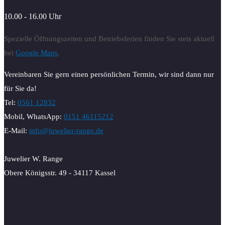
10.00 - 16.00 Uhr
Spezielle Öffnungszeiten und Betriebsferien finden Sie stets aktuell
bei
Google Maps
.
Vereinbaren Sie gern einen persönlichen Termin, wir sind dann nur
für Sie da!
Tel:
0561 12832
Mobil, WhatsApp:
0151 46115212
E-Mail:
info@juwelier-range.de
Juwelier W. Range
Obere Königsstr. 49 - 34117 Kassel