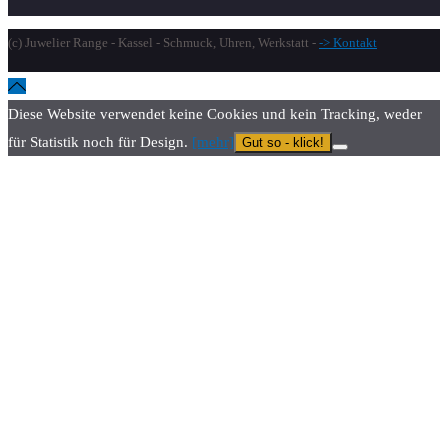
(c) Juwelier Range - Kassel - Schmuck, Uhren, Werkstatt -
-> Kontakt
Diese Website verwendet keine Cookies und kein Tracking, weder
für Statistik noch für Design.
[mehr]
Gut so - klick!