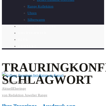
Range Kollektion
Uhren
Silberwaren
WUNSCH-TRAURING
GOLDSCHMIED
BLOG
KONTAKT
TRAURINGKONF
SCHLAGWORT
11. November 2011
Aktuell
Eheringe
von
Redaktion Juwelier Range