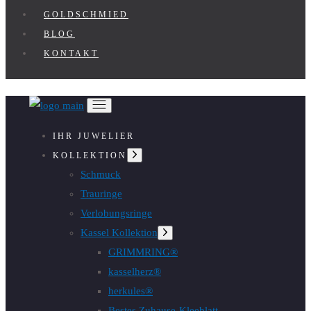
GOLDSCHMIED
BLOG
KONTAKT
IHR JUWELIER
Untermenü
KOLLEKTION
anzeigen
Schmuck
Trauringe
Verlobungsringe
Kassel Kollektion
Untermenü
anzeigen
GRIMMRING®
kasselherz®
herkules®
Bestes Zuhause-Kleeblatt