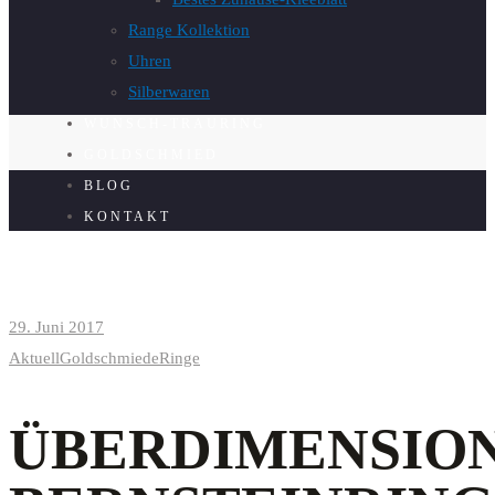
Range Kollektion
Uhren
Silberwaren
WUNSCH-TRAURING
GOLDSCHMIED
BLOG
KONTAKT
29. Juni 2017
Aktuell
Goldschmiede
Ringe
ÜBERDIMENSIO