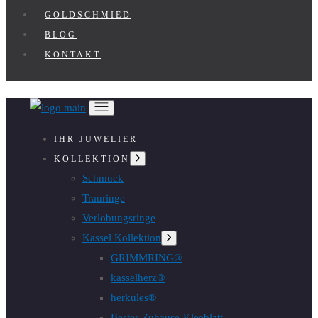
GOLDSCHMIED
BLOG
KONTAKT
IHR JUWELIER
Untermenü
KOLLEKTION
anzeigen
Schmuck
Trauringe
Verlobungsringe
Kassel Kollektion
Untermenü
anzeigen
GRIMMRING®
kasselherz®
herkules®
Bestes Zuhause-Kleeblatt