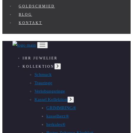
GOLDSCHMIED
BLOG
KONTAKT
IHR JUWELIER
Untermenü
KOLLEKTION
anzeigen
Schmuck
Trauringe
Verlobungsringe
Kassel Kollektion
Untermenü
anzeigen
GRIMMRING®
kasselherz®
herkules®
Bestes Zuhause-Kleeblatt