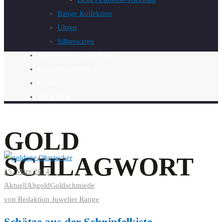
Range Kollektion
Uhren
Silberwaren
WUNSCH-TRAURING
GOLDSCHMIED
BLOG
KONTAKT
GOLD
SCHLAGWORT
25. März 2014
Aktuell
Altgold
Goldschmiede
von
Redaktion Juwelier Range