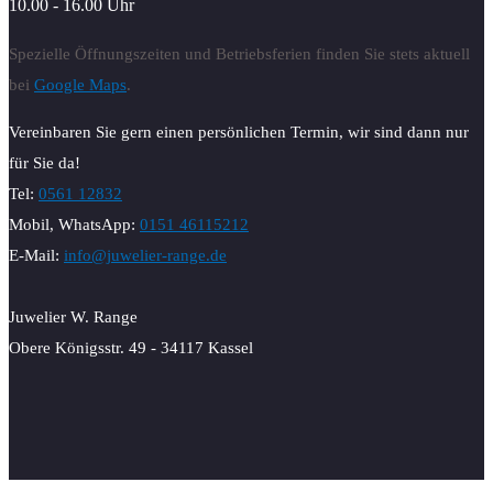
10.00 - 16.00 Uhr
Spezielle Öffnungszeiten und Betriebsferien finden Sie stets aktuell
bei
Google Maps
.
Vereinbaren Sie gern einen persönlichen Termin, wir sind dann nur
für Sie da!
Tel:
0561 12832
Mobil, WhatsApp:
0151 46115212
E-Mail:
info@juwelier-range.de
Juwelier W. Range
Obere Königsstr. 49 - 34117 Kassel