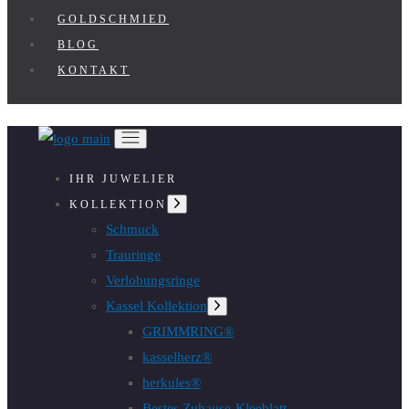
GOLDSCHMIED
BLOG
KONTAKT
IHR JUWELIER
Untermenü
KOLLEKTION
anzeigen
Schmuck
Trauringe
Verlobungsringe
Kassel Kollektion
Untermenü
anzeigen
GRIMMRING®
kasselherz®
herkules®
Bestes Zuhause-Kleeblatt