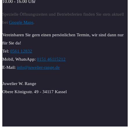
10.00 - 16.00 Uhr
Spezielle Öffnungszeiten und Betriebsferien finden Sie stets aktuell
bei
Google Maps
.
Vereinbaren Sie gern einen persönlichen Termin, wir sind dann nur
für Sie da!
Tel:
0561 12832
Mobil, WhatsApp:
0151 46115212
E-Mail:
info@juwelier-range.de
Juwelier W. Range
Obere Königsstr. 49 - 34117 Kassel