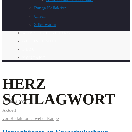
Range Kollektion
Uhren
Silberwaren
WUNSCH-TRAURING
GOLDSCHMIED
BLOG
KONTAKT
HERZ
SCHLAGWORT
17. Juni 2020
Aktuell
von
Redaktion Juwelier Range