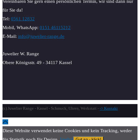
Vereinbaren Sie gern einen persönlichen Termin, wir sind dann nur
für Sie da!
Tel:
0561 12832
Mobil, WhatsApp:
0151 46115212
E-Mail:
info@juwelier-range.de
Juwelier W. Range
Obere Königsstr. 49 - 34117 Kassel
(c) Juwelier Range - Kassel - Schmuck, Uhren, Werkstatt -
-> Kontakt
Diese Website verwendet keine Cookies und kein Tracking, weder
für Statistik noch für Design.
[mehr]
Gut so - klick!