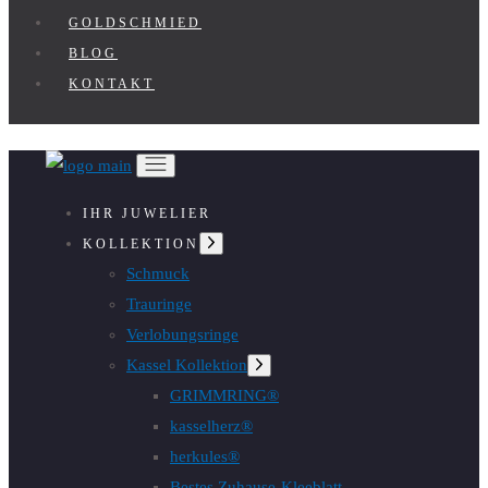
GOLDSCHMIED
BLOG
KONTAKT
IHR JUWELIER
Untermenü
KOLLEKTION
anzeigen
Schmuck
Trauringe
Verlobungsringe
Kassel Kollektion
Untermenü
anzeigen
GRIMMRING®
kasselherz®
herkules®
Bestes Zuhause-Kleeblatt