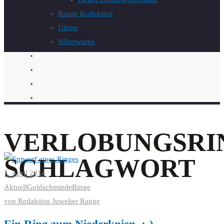
Range Kollektion
Uhren
Silberwaren
WUNSCH-TRAURING
GOLDSCHMIED
BLOG
KONTAKT
VERLOBUNGSRI
SCHLAGWORT
7. April 2014
Aktuell
Goldschmiede
Ringe
von
Redaktion Juwelier Range