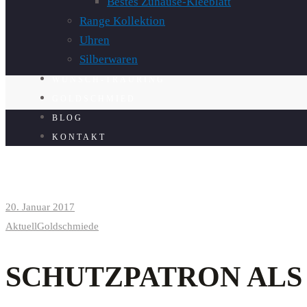
Bestes Zuhause-Kleeblatt
Range Kollektion
Uhren
Silberwaren
WUNSCH-TRAURING
GOLDSCHMIED
BLOG
KONTAKT
20. Januar 2017
Aktuell
Goldschmiede
SCHUTZPATRON ALS