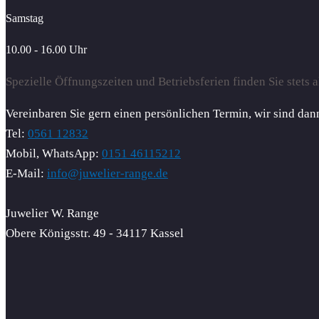
Samstag
10.00 - 16.00 Uhr
Spezielle Öffnungszeiten und Betriebsferien finden Sie stets a
Vereinbaren Sie gern einen persönlichen Termin, wir sind dann
Tel:
0561 12832
Mobil, WhatsApp:
0151 46115212
E-Mail:
info@juwelier-range.de
Juwelier W. Range
Obere Königsstr. 49 - 34117 Kassel