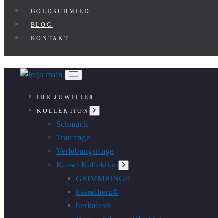
GOLDSCHMIED
BLOG
KONTAKT
IHR JUWELIER
Untermenü
KOLLEKTION
anzeigen
Schmuck
Trauringe
Verlobungsringe
Kassel Kollektion
Untermenü
anzeigen
GRIMMRING®
kasselherz®
herkules®